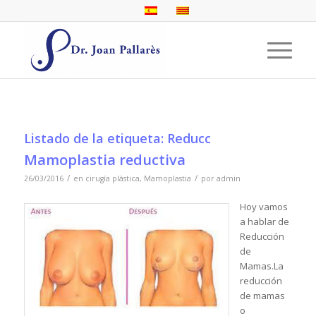
Listado de la etiqueta:
Reducc
Mamoplastia reductiva
/
/
26/03/2016
en
cirugía plástica
,
Mamoplastia
por
admin
Hoy vamos
a hablar de
Reducción
de
Mamas.La
reducción
de mamas
o